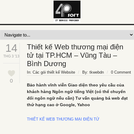
Thiết kế Web thương mại điện tử tại TP.HCM – Vũng
Tàu – Bình Dương
14
Thiết kế Web thương mại điện
tử tại TP.HCM – Vũng Tàu –
THG 3 '13
Bình Dương
In:
Các gói thiết kế Website
/
By:
tkwebdn
/
0 Comment
0
Bảo hành vĩnh viễn Giao diện theo yêu cầu của
khách hàng Ngôn ngữ tiếng Việt (có thể chuyển
đổi ngôn ngữ nếu cần) Tư vấn quảng bá web đạt
thứ hạng cao ở Google, Yahoo
THIẾT KẾ WEB THƯƠNG MẠI ĐIỆN TỬ