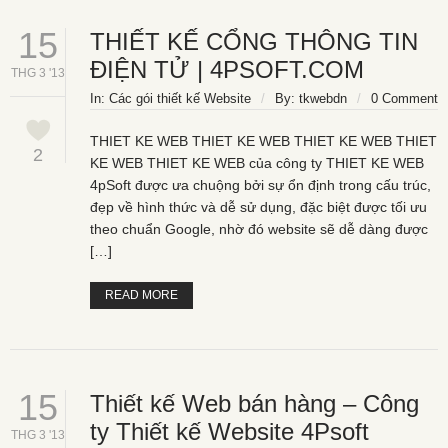
15
THIẾT KẾ CỔNG THÔNG TIN
ĐIỆN TỬ | 4PSOFT.COM
THG 3 '13
In:
Các gói thiết kế Website
/
By:
tkwebdn
/
0 Comment
THIET KE WEB THIET KE WEB THIET KE WEB THIET
2
KE WEB THIET KE WEB của công ty THIET KE WEB
4pSoft được ưa chuộng bởi sự ổn định trong cấu trúc,
đẹp về hình thức và dễ sử dụng, đặc biệt được tối ưu
theo chuẩn Google, nhờ đó website sẽ dễ dàng được
[…]
READ MORE
15
Thiết kế Web bán hàng – Công
ty Thiết kế Website 4Psoft
THG 3 '13