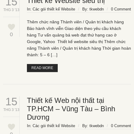
15
Thiết kế Website siêu thị
In:
Các gói thiết kế Website
/
By:
tkwebdn
/
0 Comment
THG 3 '13
Thêm chức năng Thành viên / Quản trị khách hàng
Bảo hành vĩnh viễn Giao diện theo yêu cầu khách
0
hàng Tư vấn quảng bá web đạt thứ hạng cao ở
Google, Yahoo Thiết kế website siêu thị Thêm chức
năng Thành viên / Quản trị khách hàng Thời gian hoàn
thành: 5 – 6 […]
READ MORE
15
Thiết kế Web nội thất tại
TP.HCM – Vũng Tàu – Bình
THG 3 '13
Dương
In:
Các gói thiết kế Website
/
By:
tkwebdn
/
0 Comment